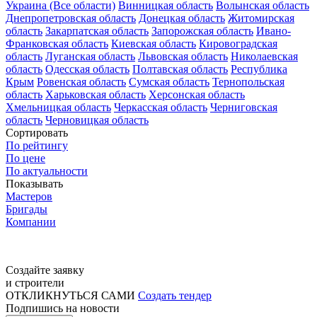
Украина (Все области)
Винницкая область
Волынская область
Днепропетровская область
Донецкая область
Житомирская
область
Закарпатская область
Запорожская область
Ивано-
Франковская область
Киевская область
Кировоградская
область
Луганская область
Львовская область
Николаевская
область
Одесская область
Полтавская область
Республика
Крым
Ровенская область
Сумская область
Тернопольская
область
Харьковская область
Херсонская область
Хмельницкая область
Черкасская область
Черниговская
область
Черновицкая область
Сортировать
По рейтингу
По цене
По актуальности
Показывать
Мастеров
Бригады
Компании
Создайте заявку
и строители
ОТКЛИКНУТЬСЯ САМИ
Создать тендер
Подпишись на новости