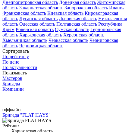
Днепропетровская область
Донецкая область
Житомирская
область
Закарпатская область
Запорожская область
Ивано-
Франковская область
Киевская область
Кировоградская
область
Луганская область
Львовская область
Николаевская
область
Одесская область
Полтавская область
Республика
Крым
Ровенская область
Сумская область
Тернопольская
область
Харьковская область
Херсонская область
Хмельницкая область
Черкасская область
Черниговская
область
Черновицкая область
Сортировать
По рейтингу
По цене
По актуальности
Показывать
Мастеров
Бригады
Компании
оффлайн
Бригада "FLAT HAYS"
Рейтинг:
Харьковская область