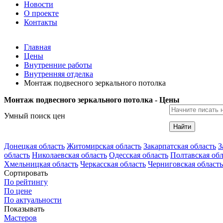
Новости
О проекте
Контакты
Главная
Цены
Внутренние работы
Внутренняя отделка
Монтаж подвесного зеркального потолка
Монтаж подвесного зеркального потолка - Цены
Умный поиск цен
Найти
Донецкая область
Житомирская область
Закарпатская область
З
область
Николаевская область
Одесская область
Полтавская обл
Хмельницкая область
Черкасская область
Черниговская область
Сортировать
По рейтингу
По цене
По актуальности
Показывать
Мастеров