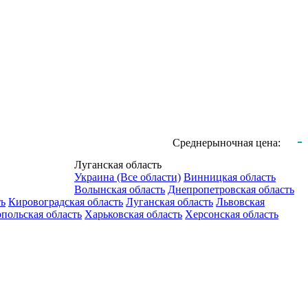
-
Среднерыночная цена:
Луганская область
Украина (Все области)
Винницкая область
Волынская область
Днепропетровская область
ть
Кировоградская область
Луганская область
Львовская
польская область
Харьковская область
Херсонская область