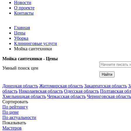
Новости
О проекте
Контакты
Главная
Цены
Уборка
Клининговые услуги
Мойка сантехники
Мойка сантехники - Цены
Умный поиск цен
Найти
Донецкая область
Житомирская область
Закарпатская область
З
область
Николаевская область
Одесская область
Полтавская обл
Хмельницкая область
Черкасская область
Черниговская область
Сортировать
По рейтингу
По цене
По актуальности
Показывать
Мастеров