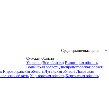
-
Среднерыночная цена:
Сумская область
Украина (Все области)
Винницкая область
Волынская область
Днепропетровская область
ть
Кировоградская область
Луганская область
Львовская
польская область
Харьковская область
Херсонская область