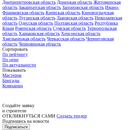
Днепропетровская область
Донецкая область
Житомирская
область
Закарпатская область
Запорожская область
Ивано-
Франковская область
Киевская область
Кировоградская
область
Луганская область
Львовская область
Николаевская
область
Одесская область
Полтавская область
Республика
Крым
Ровенская область
Сумская область
Тернопольская
область
Харьковская область
Херсонская область
Хмельницкая область
Черкасская область
Черниговская
область
Черновицкая область
Сортировать
По рейтингу
По цене
По актуальности
Показывать
Мастеров
Бригады
Компании
Создайте заявку
и строители
ОТКЛИКНУТЬСЯ САМИ
Создать тендер
Подпишись на новости
Подписаться