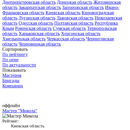
Днепропетровская область
Донецкая область
Житомирская
область
Закарпатская область
Запорожская область
Ивано-
Франковская область
Киевская область
Кировоградская
область
Луганская область
Львовская область
Николаевская
область
Одесская область
Полтавская область
Республика
Крым
Ровенская область
Сумская область
Тернопольская
область
Харьковская область
Херсонская область
Хмельницкая область
Черкасская область
Черниговская
область
Черновицкая область
Сортировать
По рейтингу
По цене
По актуальности
Показывать
Мастеров
Бригады
Компании
оффлайн
Мастер "Микола"
Рейтинг:
Киевская область