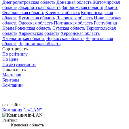
Днепропетровская область
Донецкая область
Житомирская
область
Закарпатская область
Запорожская область
Ивано-
Франковская область
Киевская область
Кировоградская
область
Луганская область
Львовская область
Николаевская
область
Одесская область
Полтавская область
Республика
Крым
Ровенская область
Сумская область
Тернопольская
область
Харьковская область
Херсонская область
Хмельницкая область
Черкасская область
Черниговская
область
Черновицкая область
Сортировать
По рейтингу
По цене
По актуальности
Показывать
Мастеров
Бригады
Компании
оффлайн
Компания "in-LAN"
Рейтинг:
Киевская область