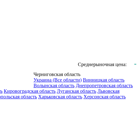
-
Среднерыночная цена:
Черниговская область
Украина (Все области)
Винницкая область
Волынская область
Днепропетровская область
ть
Кировоградская область
Луганская область
Львовская
польская область
Харьковская область
Херсонская область