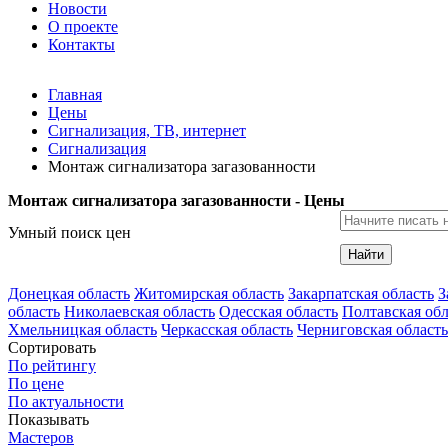
Новости
О проекте
Контакты
Главная
Цены
Сигнализация, ТВ, интернет
Сигнализация
Монтаж сигнализатора загазованности
Монтаж сигнализатора загазованности - Цены
Умный поиск цен
Найти
Донецкая область
Житомирская область
Закарпатская область
З
область
Николаевская область
Одесская область
Полтавская обл
Хмельницкая область
Черкасская область
Черниговская область
Сортировать
По рейтингу
По цене
По актуальности
Показывать
Мастеров