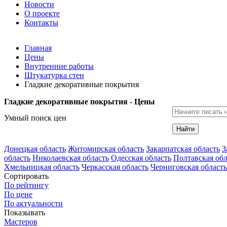
Новости
О проекте
Контакты
Главная
Цены
Внутренние работы
Штукатурка стен
Гладкие декоративные покрытия
Гладкие декоративные покрытия - Цены
Умный поиск цен
Найти
Донецкая область
Житомирская область
Закарпатская область
З
область
Николаевская область
Одесская область
Полтавская обл
Хмельницкая область
Черкасская область
Черниговская область
Сортировать
По рейтингу
По цене
По актуальности
Показывать
Мастеров