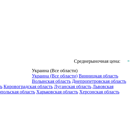
-
Среднерыночная цена:
Украина (Все области)
Украина (Все области)
Винницкая область
Волынская область
Днепропетровская область
ть
Кировоградская область
Луганская область
Львовская
польская область
Харьковская область
Херсонская область