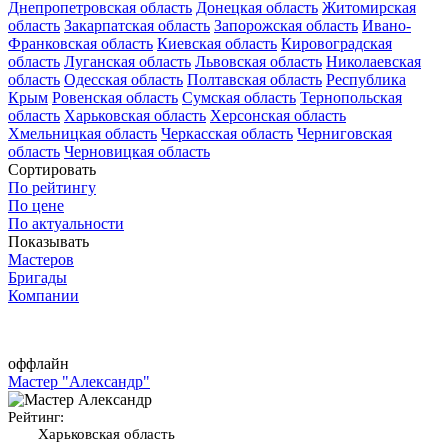
Днепропетровская область
Донецкая область
Житомирская
область
Закарпатская область
Запорожская область
Ивано-
Франковская область
Киевская область
Кировоградская
область
Луганская область
Львовская область
Николаевская
область
Одесская область
Полтавская область
Республика
Крым
Ровенская область
Сумская область
Тернопольская
область
Харьковская область
Херсонская область
Хмельницкая область
Черкасская область
Черниговская
область
Черновицкая область
Сортировать
По рейтингу
По цене
По актуальности
Показывать
Мастеров
Бригады
Компании
оффлайн
Мастер "Александр"
Рейтинг:
Харьковская область