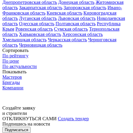
Днепропетровская область
Донецкая область
Житомирская
область
Закарпатская область
Запорожская область
Ивано-
Франковская область
Киевская область
Кировоградская
область
Луганская область
Львовская область
Николаевская
область
Одесская область
Полтавская область
Республика
Крым
Ровенская область
Сумская область
Тернопольская
область
Харьковская область
Херсонская область
Хмельницкая область
Черкасская область
Черниговская
область
Черновицкая область
Сортировать
По рейтингу
По цене
По актуальности
Показывать
Мастеров
Бригады
Компании
Создайте заявку
и строители
ОТКЛИКНУТЬСЯ САМИ
Создать тендер
Подпишись на новости
Подписаться