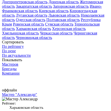
Днепропетровская область
Донецкая область
Житомирская
область
Закарпатская область
Запорожская область
Ивано-
Франковская область
Киевская область
Кировоградская
область
Луганская область
Львовская область
Николаевская
область
Одесская область
Полтавская область
Республика
Крым
Ровенская область
Сумская область
Тернопольская
область
Харьковская область
Херсонская область
Хмельницкая область
Черкасская область
Черниговская
область
Черновицкая область
Сортировать
По рейтингу
По цене
По актуальности
Показывать
Мастеров
Бригады
Компании
оффлайн
Мастер "Александр"
Рейтинг:
Харьковская область