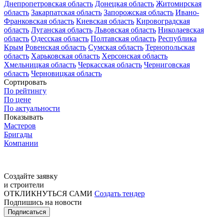
Днепропетровская область
Донецкая область
Житомирская
область
Закарпатская область
Запорожская область
Ивано-
Франковская область
Киевская область
Кировоградская
область
Луганская область
Львовская область
Николаевская
область
Одесская область
Полтавская область
Республика
Крым
Ровенская область
Сумская область
Тернопольская
область
Харьковская область
Херсонская область
Хмельницкая область
Черкасская область
Черниговская
область
Черновицкая область
Сортировать
По рейтингу
По цене
По актуальности
Показывать
Мастеров
Бригады
Компании
Создайте заявку
и строители
ОТКЛИКНУТЬСЯ САМИ
Создать тендер
Подпишись на новости
Подписаться