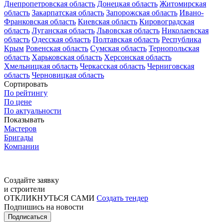
Днепропетровская область
Донецкая область
Житомирская
область
Закарпатская область
Запорожская область
Ивано-
Франковская область
Киевская область
Кировоградская
область
Луганская область
Львовская область
Николаевская
область
Одесская область
Полтавская область
Республика
Крым
Ровенская область
Сумская область
Тернопольская
область
Харьковская область
Херсонская область
Хмельницкая область
Черкасская область
Черниговская
область
Черновицкая область
Сортировать
По рейтингу
По цене
По актуальности
Показывать
Мастеров
Бригады
Компании
Создайте заявку
и строители
ОТКЛИКНУТЬСЯ САМИ
Создать тендер
Подпишись на новости
Подписаться