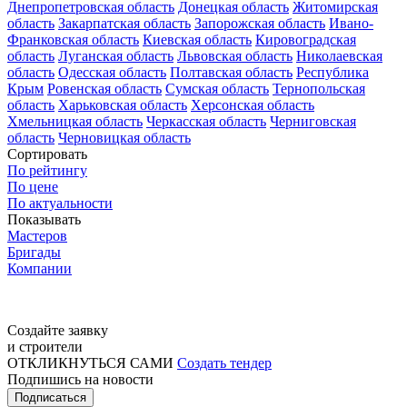
Днепропетровская область
Донецкая область
Житомирская
область
Закарпатская область
Запорожская область
Ивано-
Франковская область
Киевская область
Кировоградская
область
Луганская область
Львовская область
Николаевская
область
Одесская область
Полтавская область
Республика
Крым
Ровенская область
Сумская область
Тернопольская
область
Харьковская область
Херсонская область
Хмельницкая область
Черкасская область
Черниговская
область
Черновицкая область
Сортировать
По рейтингу
По цене
По актуальности
Показывать
Мастеров
Бригады
Компании
Создайте заявку
и строители
ОТКЛИКНУТЬСЯ САМИ
Создать тендер
Подпишись на новости
Подписаться