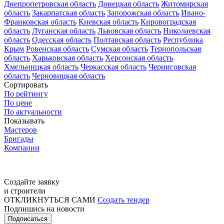
Днепропетровская область
Донецкая область
Житомирская
область
Закарпатская область
Запорожская область
Ивано-
Франковская область
Киевская область
Кировоградская
область
Луганская область
Львовская область
Николаевская
область
Одесская область
Полтавская область
Республика
Крым
Ровенская область
Сумская область
Тернопольская
область
Харьковская область
Херсонская область
Хмельницкая область
Черкасская область
Черниговская
область
Черновицкая область
Сортировать
По рейтингу
По цене
По актуальности
Показывать
Мастеров
Бригады
Компании
Создайте заявку
и строители
ОТКЛИКНУТЬСЯ САМИ
Создать тендер
Подпишись на новости
Подписаться