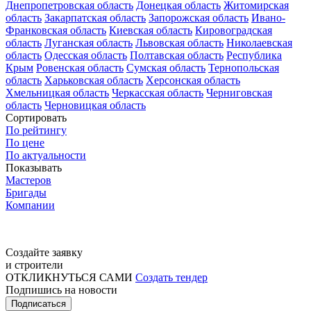
Днепропетровская область
Донецкая область
Житомирская
область
Закарпатская область
Запорожская область
Ивано-
Франковская область
Киевская область
Кировоградская
область
Луганская область
Львовская область
Николаевская
область
Одесская область
Полтавская область
Республика
Крым
Ровенская область
Сумская область
Тернопольская
область
Харьковская область
Херсонская область
Хмельницкая область
Черкасская область
Черниговская
область
Черновицкая область
Сортировать
По рейтингу
По цене
По актуальности
Показывать
Мастеров
Бригады
Компании
Создайте заявку
и строители
ОТКЛИКНУТЬСЯ САМИ
Создать тендер
Подпишись на новости
Подписаться