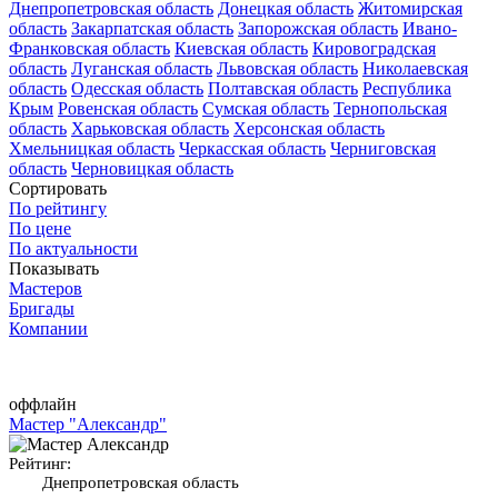
Днепропетровская область
Донецкая область
Житомирская
область
Закарпатская область
Запорожская область
Ивано-
Франковская область
Киевская область
Кировоградская
область
Луганская область
Львовская область
Николаевская
область
Одесская область
Полтавская область
Республика
Крым
Ровенская область
Сумская область
Тернопольская
область
Харьковская область
Херсонская область
Хмельницкая область
Черкасская область
Черниговская
область
Черновицкая область
Сортировать
По рейтингу
По цене
По актуальности
Показывать
Мастеров
Бригады
Компании
оффлайн
Мастер "Александр"
Рейтинг:
Днепропетровская область