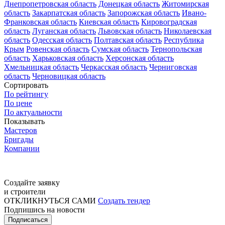
Днепропетровская область
Донецкая область
Житомирская
область
Закарпатская область
Запорожская область
Ивано-
Франковская область
Киевская область
Кировоградская
область
Луганская область
Львовская область
Николаевская
область
Одесская область
Полтавская область
Республика
Крым
Ровенская область
Сумская область
Тернопольская
область
Харьковская область
Херсонская область
Хмельницкая область
Черкасская область
Черниговская
область
Черновицкая область
Сортировать
По рейтингу
По цене
По актуальности
Показывать
Мастеров
Бригады
Компании
Создайте заявку
и строители
ОТКЛИКНУТЬСЯ САМИ
Создать тендер
Подпишись на новости
Подписаться