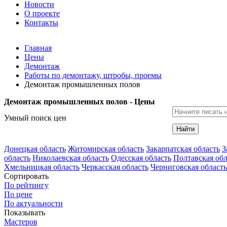
Новости
О проекте
Контакты
Главная
Цены
Демонтаж
Работы по демонтажу, штробы, проемы
Демонтаж промышленных полов
Демонтаж промышленных полов - Цены
Умный поиск цен
Найти
Донецкая область
Житомирская область
Закарпатская область
З
область
Николаевская область
Одесская область
Полтавская обл
Хмельницкая область
Черкасская область
Черниговская область
Сортировать
По рейтингу
По цене
По актуальности
Показывать
Мастеров