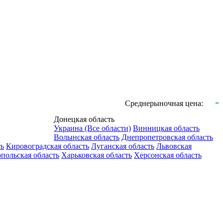
-
Среднерыночная цена:
Донецкая область
Украина (Все области)
Винницкая область
Волынская область
Днепропетровская область
ть
Кировоградская область
Луганская область
Львовская
польская область
Харьковская область
Херсонская область