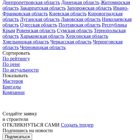
Днепропетровская область
Донецкая область
Житомирская
область
Закарпатская область
Запорожская область
Ивано-
Франковская область
Киевская область
Кировоградская
область
Луганская область
Львовская область
Николаевская
область
Одесская область
Полтавская область
Республика
Крым
Ровенская область
Сумская область
Тернопольская
область
Харьковская область
Херсонская область
Хмельницкая область
Черкасская область
Черниговская
область
Черновицкая область
Сортировать
По рейтингу
По цене
По актуальности
Показывать
Мастеров
Бригады
Компании
Создайте заявку
и строители
ОТКЛИКНУТЬСЯ САМИ
Создать тендер
Подпишись на новости
Подписаться