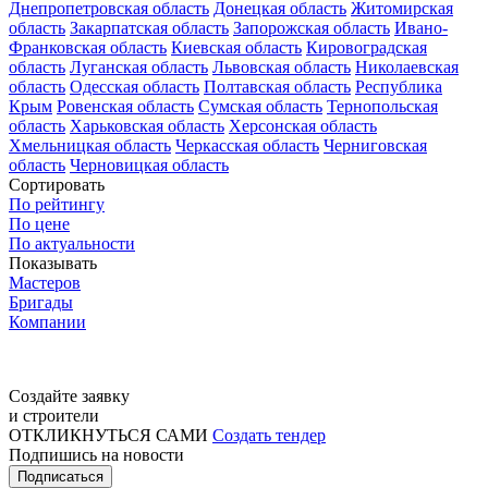
Днепропетровская область
Донецкая область
Житомирская
область
Закарпатская область
Запорожская область
Ивано-
Франковская область
Киевская область
Кировоградская
область
Луганская область
Львовская область
Николаевская
область
Одесская область
Полтавская область
Республика
Крым
Ровенская область
Сумская область
Тернопольская
область
Харьковская область
Херсонская область
Хмельницкая область
Черкасская область
Черниговская
область
Черновицкая область
Сортировать
По рейтингу
По цене
По актуальности
Показывать
Мастеров
Бригады
Компании
Создайте заявку
и строители
ОТКЛИКНУТЬСЯ САМИ
Создать тендер
Подпишись на новости
Подписаться