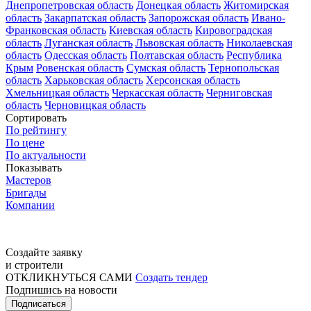
Днепропетровская область
Донецкая область
Житомирская
область
Закарпатская область
Запорожская область
Ивано-
Франковская область
Киевская область
Кировоградская
область
Луганская область
Львовская область
Николаевская
область
Одесская область
Полтавская область
Республика
Крым
Ровенская область
Сумская область
Тернопольская
область
Харьковская область
Херсонская область
Хмельницкая область
Черкасская область
Черниговская
область
Черновицкая область
Сортировать
По рейтингу
По цене
По актуальности
Показывать
Мастеров
Бригады
Компании
Создайте заявку
и строители
ОТКЛИКНУТЬСЯ САМИ
Создать тендер
Подпишись на новости
Подписаться