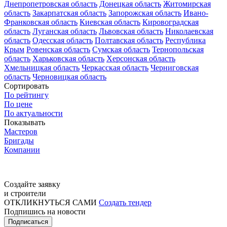
Днепропетровская область
Донецкая область
Житомирская
область
Закарпатская область
Запорожская область
Ивано-
Франковская область
Киевская область
Кировоградская
область
Луганская область
Львовская область
Николаевская
область
Одесская область
Полтавская область
Республика
Крым
Ровенская область
Сумская область
Тернопольская
область
Харьковская область
Херсонская область
Хмельницкая область
Черкасская область
Черниговская
область
Черновицкая область
Сортировать
По рейтингу
По цене
По актуальности
Показывать
Мастеров
Бригады
Компании
Создайте заявку
и строители
ОТКЛИКНУТЬСЯ САМИ
Создать тендер
Подпишись на новости
Подписаться