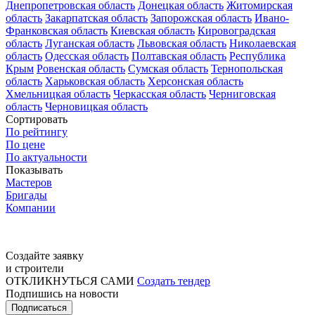
Днепропетровская область
Донецкая область
Житомирская
область
Закарпатская область
Запорожская область
Ивано-
Франковская область
Киевская область
Кировоградская
область
Луганская область
Львовская область
Николаевская
область
Одесская область
Полтавская область
Республика
Крым
Ровенская область
Сумская область
Тернопольская
область
Харьковская область
Херсонская область
Хмельницкая область
Черкасская область
Черниговская
область
Черновицкая область
Сортировать
По рейтингу
По цене
По актуальности
Показывать
Мастеров
Бригады
Компании
Создайте заявку
и строители
ОТКЛИКНУТЬСЯ САМИ
Создать тендер
Подпишись на новости
Подписаться