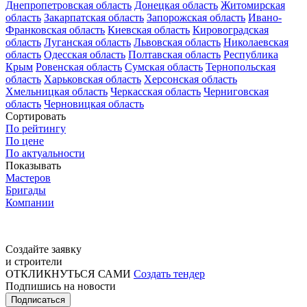
Днепропетровская область
Донецкая область
Житомирская
область
Закарпатская область
Запорожская область
Ивано-
Франковская область
Киевская область
Кировоградская
область
Луганская область
Львовская область
Николаевская
область
Одесская область
Полтавская область
Республика
Крым
Ровенская область
Сумская область
Тернопольская
область
Харьковская область
Херсонская область
Хмельницкая область
Черкасская область
Черниговская
область
Черновицкая область
Сортировать
По рейтингу
По цене
По актуальности
Показывать
Мастеров
Бригады
Компании
Создайте заявку
и строители
ОТКЛИКНУТЬСЯ САМИ
Создать тендер
Подпишись на новости
Подписаться