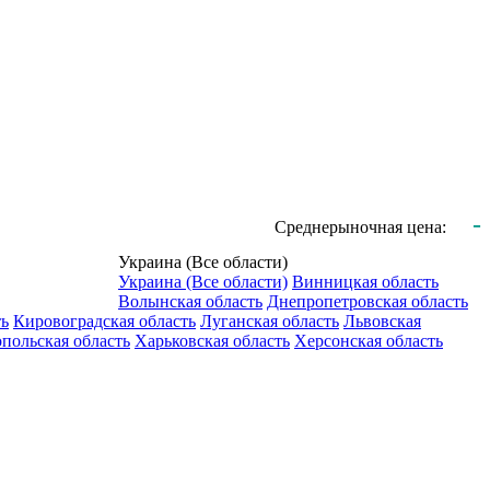
-
Среднерыночная цена:
Украина (Все области)
Украина (Все области)
Винницкая область
Волынская область
Днепропетровская область
ть
Кировоградская область
Луганская область
Львовская
польская область
Харьковская область
Херсонская область