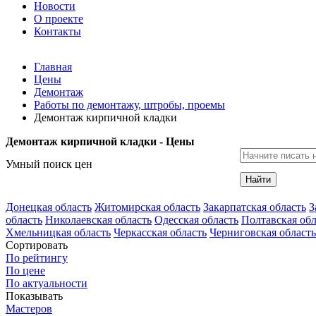
Новости
О проекте
Контакты
Главная
Цены
Демонтаж
Работы по демонтажу, штробы, проемы
Демонтаж кирпичной кладки
Демонтаж кирпичной кладки - Цены
Умный поиск цен
Найти
Донецкая область
Житомирская область
Закарпатская область
З
область
Николаевская область
Одесская область
Полтавская обл
Хмельницкая область
Черкасская область
Черниговская область
Сортировать
По рейтингу
По цене
По актуальности
Показывать
Мастеров