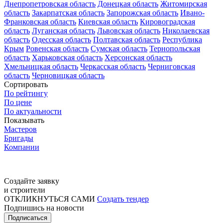
Днепропетровская область
Донецкая область
Житомирская
область
Закарпатская область
Запорожская область
Ивано-
Франковская область
Киевская область
Кировоградская
область
Луганская область
Львовская область
Николаевская
область
Одесская область
Полтавская область
Республика
Крым
Ровенская область
Сумская область
Тернопольская
область
Харьковская область
Херсонская область
Хмельницкая область
Черкасская область
Черниговская
область
Черновицкая область
Сортировать
По рейтингу
По цене
По актуальности
Показывать
Мастеров
Бригады
Компании
Создайте заявку
и строители
ОТКЛИКНУТЬСЯ САМИ
Создать тендер
Подпишись на новости
Подписаться