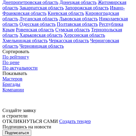
Днепропетровская область
Донецкая область
Житомирская
область
Закарпатская область
Запорожская область
Ивано-
Франковская область
Киевская область
Кировоградская
область
Луганская область
Львовская область
Николаевская
область
Одесская область
Полтавская область
Республика
Крым
Ровенская область
Сумская область
Тернопольская
область
Харьковская область
Херсонская область
Хмельницкая область
Черкасская область
Черниговская
область
Черновицкая область
Сортировать
По рейтингу
По цене
По актуальности
Показывать
Мастеров
Бригады
Компании
Создайте заявку
и строители
ОТКЛИКНУТЬСЯ САМИ
Создать тендер
Подпишись на новости
Подписаться