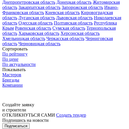
Днепропетровская область
Донецкая область
Житомирская
область
Закарпатская область
Запорожская область
Ивано-
Франковская область
Киевская область
Кировоградская
область
Луганская область
Львовская область
Николаевская
область
Одесская область
Полтавская область
Республика
Крым
Ровенская область
Сумская область
Тернопольская
область
Харьковская область
Херсонская область
Хмельницкая область
Черкасская область
Черниговская
область
Черновицкая область
Сортировать
По рейтингу
По цене
По актуальности
Показывать
Мастеров
Бригады
Компании
Создайте заявку
и строители
ОТКЛИКНУТЬСЯ САМИ
Создать тендер
Подпишись на новости
Подписаться