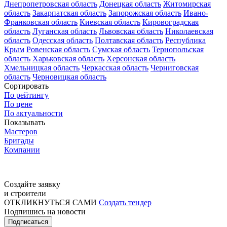
Днепропетровская область
Донецкая область
Житомирская
область
Закарпатская область
Запорожская область
Ивано-
Франковская область
Киевская область
Кировоградская
область
Луганская область
Львовская область
Николаевская
область
Одесская область
Полтавская область
Республика
Крым
Ровенская область
Сумская область
Тернопольская
область
Харьковская область
Херсонская область
Хмельницкая область
Черкасская область
Черниговская
область
Черновицкая область
Сортировать
По рейтингу
По цене
По актуальности
Показывать
Мастеров
Бригады
Компании
Создайте заявку
и строители
ОТКЛИКНУТЬСЯ САМИ
Создать тендер
Подпишись на новости
Подписаться