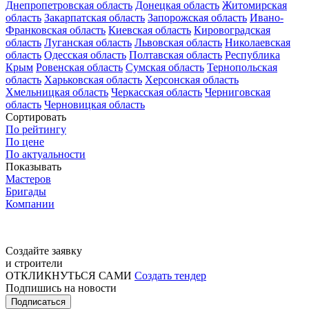
Днепропетровская область
Донецкая область
Житомирская
область
Закарпатская область
Запорожская область
Ивано-
Франковская область
Киевская область
Кировоградская
область
Луганская область
Львовская область
Николаевская
область
Одесская область
Полтавская область
Республика
Крым
Ровенская область
Сумская область
Тернопольская
область
Харьковская область
Херсонская область
Хмельницкая область
Черкасская область
Черниговская
область
Черновицкая область
Сортировать
По рейтингу
По цене
По актуальности
Показывать
Мастеров
Бригады
Компании
Создайте заявку
и строители
ОТКЛИКНУТЬСЯ САМИ
Создать тендер
Подпишись на новости
Подписаться