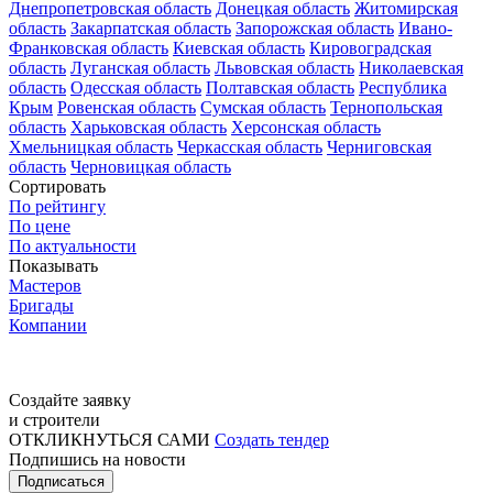
Днепропетровская область
Донецкая область
Житомирская
область
Закарпатская область
Запорожская область
Ивано-
Франковская область
Киевская область
Кировоградская
область
Луганская область
Львовская область
Николаевская
область
Одесская область
Полтавская область
Республика
Крым
Ровенская область
Сумская область
Тернопольская
область
Харьковская область
Херсонская область
Хмельницкая область
Черкасская область
Черниговская
область
Черновицкая область
Сортировать
По рейтингу
По цене
По актуальности
Показывать
Мастеров
Бригады
Компании
Создайте заявку
и строители
ОТКЛИКНУТЬСЯ САМИ
Создать тендер
Подпишись на новости
Подписаться