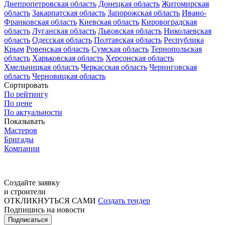
Днепропетровская область
Донецкая область
Житомирская
область
Закарпатская область
Запорожская область
Ивано-
Франковская область
Киевская область
Кировоградская
область
Луганская область
Львовская область
Николаевская
область
Одесская область
Полтавская область
Республика
Крым
Ровенская область
Сумская область
Тернопольская
область
Харьковская область
Херсонская область
Хмельницкая область
Черкасская область
Черниговская
область
Черновицкая область
Сортировать
По рейтингу
По цене
По актуальности
Показывать
Мастеров
Бригады
Компании
Создайте заявку
и строители
ОТКЛИКНУТЬСЯ САМИ
Создать тендер
Подпишись на новости
Подписаться