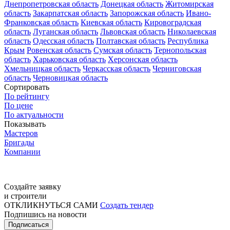
Днепропетровская область
Донецкая область
Житомирская
область
Закарпатская область
Запорожская область
Ивано-
Франковская область
Киевская область
Кировоградская
область
Луганская область
Львовская область
Николаевская
область
Одесская область
Полтавская область
Республика
Крым
Ровенская область
Сумская область
Тернопольская
область
Харьковская область
Херсонская область
Хмельницкая область
Черкасская область
Черниговская
область
Черновицкая область
Сортировать
По рейтингу
По цене
По актуальности
Показывать
Мастеров
Бригады
Компании
Создайте заявку
и строители
ОТКЛИКНУТЬСЯ САМИ
Создать тендер
Подпишись на новости
Подписаться