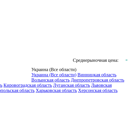
-
Среднерыночная цена:
Украина (Все области)
Украина (Все области)
Винницкая область
Волынская область
Днепропетровская область
ть
Кировоградская область
Луганская область
Львовская
польская область
Харьковская область
Херсонская область