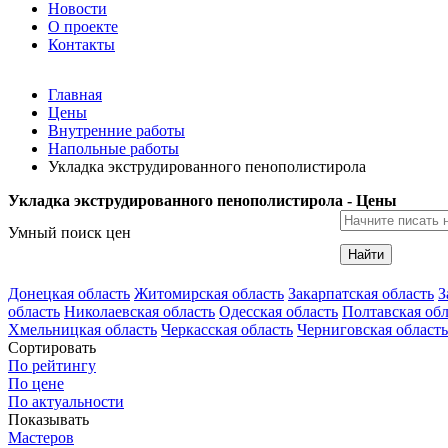
Новости
О проекте
Контакты
Главная
Цены
Внутренние работы
Напольные работы
Укладка экструдированного пенополистирола
Укладка экструдированного пенополистирола - Цены
Умный поиск цен
Найти
Донецкая область
Житомирская область
Закарпатская область
З
область
Николаевская область
Одесская область
Полтавская обл
Хмельницкая область
Черкасская область
Черниговская область
Сортировать
По рейтингу
По цене
По актуальности
Показывать
Мастеров