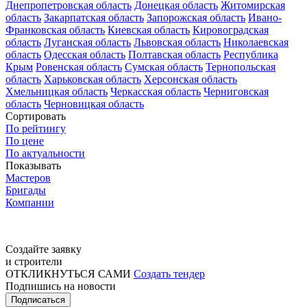
Днепропетровская область
Донецкая область
Житомирская
область
Закарпатская область
Запорожская область
Ивано-
Франковская область
Киевская область
Кировоградская
область
Луганская область
Львовская область
Николаевская
область
Одесская область
Полтавская область
Республика
Крым
Ровенская область
Сумская область
Тернопольская
область
Харьковская область
Херсонская область
Хмельницкая область
Черкасская область
Черниговская
область
Черновицкая область
Сортировать
По рейтингу
По цене
По актуальности
Показывать
Мастеров
Бригады
Компании
Создайте заявку
и строители
ОТКЛИКНУТЬСЯ САМИ
Создать тендер
Подпишись на новости
Подписаться