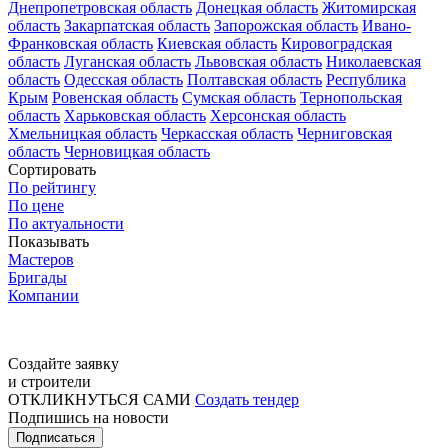
Днепропетровская область
Донецкая область
Житомирская
область
Закарпатская область
Запорожская область
Ивано-
Франковская область
Киевская область
Кировоградская
область
Луганская область
Львовская область
Николаевская
область
Одесская область
Полтавская область
Республика
Крым
Ровенская область
Сумская область
Тернопольская
область
Харьковская область
Херсонская область
Хмельницкая область
Черкасская область
Черниговская
область
Черновицкая область
Сортировать
По рейтингу
По цене
По актуальности
Показывать
Мастеров
Бригады
Компании
Создайте заявку
и строители
ОТКЛИКНУТЬСЯ САМИ
Создать тендер
Подпишись на новости
Подписаться