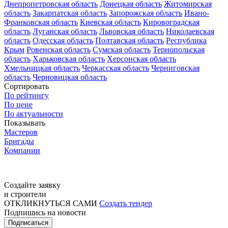
Днепропетровская область
Донецкая область
Житомирская
область
Закарпатская область
Запорожская область
Ивано-
Франковская область
Киевская область
Кировоградская
область
Луганская область
Львовская область
Николаевская
область
Одесская область
Полтавская область
Республика
Крым
Ровенская область
Сумская область
Тернопольская
область
Харьковская область
Херсонская область
Хмельницкая область
Черкасская область
Черниговская
область
Черновицкая область
Сортировать
По рейтингу
По цене
По актуальности
Показывать
Мастеров
Бригады
Компании
Создайте заявку
и строители
ОТКЛИКНУТЬСЯ САМИ
Создать тендер
Подпишись на новости
Подписаться