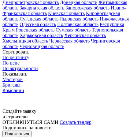
Днепропетровская область
Донецкая область
Житомирская
область
Закарпатская область
Запорожская область
Ивано-
Франковская область
Киевская область
Кировоградская
область
Луганская область
Львовская область
Николаевская
область
Одесская область
Полтавская область
Республика
Крым
Ровенская область
Сумская область
Тернопольская
область
Харьковская область
Херсонская область
Хмельницкая область
Черкасская область
Черниговская
область
Черновицкая область
Сортировать
По рейтингу
По цене
По актуальности
Показывать
Мастеров
Бригады
Компании
Создайте заявку
и строители
ОТКЛИКНУТЬСЯ САМИ
Создать тендер
Подпишись на новости
Подписаться