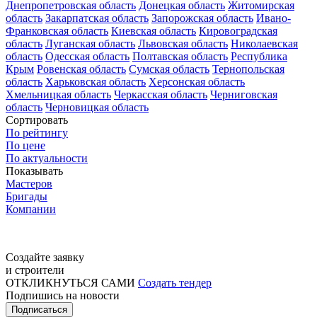
Днепропетровская область
Донецкая область
Житомирская
область
Закарпатская область
Запорожская область
Ивано-
Франковская область
Киевская область
Кировоградская
область
Луганская область
Львовская область
Николаевская
область
Одесская область
Полтавская область
Республика
Крым
Ровенская область
Сумская область
Тернопольская
область
Харьковская область
Херсонская область
Хмельницкая область
Черкасская область
Черниговская
область
Черновицкая область
Сортировать
По рейтингу
По цене
По актуальности
Показывать
Мастеров
Бригады
Компании
Создайте заявку
и строители
ОТКЛИКНУТЬСЯ САМИ
Создать тендер
Подпишись на новости
Подписаться