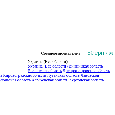
50 грн / м
Среднерыночная цена:
Украина (Все области)
Украина (Все области)
Винницкая область
Волынская область
Днепропетровская область
ть
Кировоградская область
Луганская область
Львовская
польская область
Харьковская область
Херсонская область