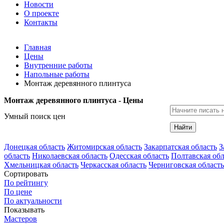
Новости
О проекте
Контакты
Главная
Цены
Внутренние работы
Напольные работы
Монтаж деревянного плинтуса
Монтаж деревянного плинтуса - Цены
Умный поиск цен
Найти
Донецкая область
Житомирская область
Закарпатская область
З
область
Николаевская область
Одесская область
Полтавская обл
Хмельницкая область
Черкасская область
Черниговская область
Сортировать
По рейтингу
По цене
По актуальности
Показывать
Мастеров