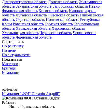
Днепропетровская область
Донецкая область
Житомирская
область
Закарпатская область
Запорожская область
Ивано-
Франковская область
Киевская область
Кировоградская
область
Луганская область
Львовская область
Николаевская
область
Одесская область
Полтавская область
Республика
Крым
Ровенская область
Сумская область
Тернопольская
область
Харьковская область
Херсонская область
Хмельницкая область
Черкасская область
Черниговская
область
Черновицкая область
Сортировать
По рейтингу
По цене
По актуальности
Показывать
Мастеров
Бригады
Компании
оффлайн
Компания "ФОП Остапів Андрій"
Рейтинг:
Ивано-Франковская область