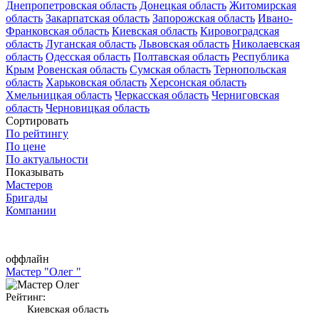
Днепропетровская область
Донецкая область
Житомирская
область
Закарпатская область
Запорожская область
Ивано-
Франковская область
Киевская область
Кировоградская
область
Луганская область
Львовская область
Николаевская
область
Одесская область
Полтавская область
Республика
Крым
Ровенская область
Сумская область
Тернопольская
область
Харьковская область
Херсонская область
Хмельницкая область
Черкасская область
Черниговская
область
Черновицкая область
Сортировать
По рейтингу
По цене
По актуальности
Показывать
Мастеров
Бригады
Компании
оффлайн
Мастер "Олег "
Рейтинг:
Киевская область