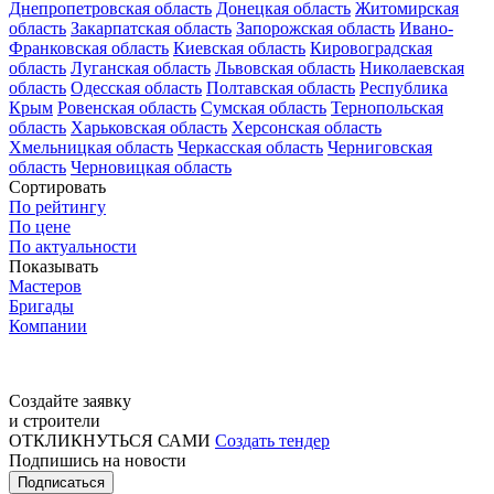
Днепропетровская область
Донецкая область
Житомирская
область
Закарпатская область
Запорожская область
Ивано-
Франковская область
Киевская область
Кировоградская
область
Луганская область
Львовская область
Николаевская
область
Одесская область
Полтавская область
Республика
Крым
Ровенская область
Сумская область
Тернопольская
область
Харьковская область
Херсонская область
Хмельницкая область
Черкасская область
Черниговская
область
Черновицкая область
Сортировать
По рейтингу
По цене
По актуальности
Показывать
Мастеров
Бригады
Компании
Создайте заявку
и строители
ОТКЛИКНУТЬСЯ САМИ
Создать тендер
Подпишись на новости
Подписаться