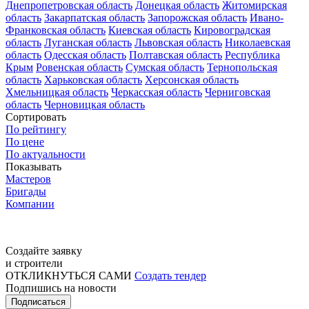
Днепропетровская область
Донецкая область
Житомирская
область
Закарпатская область
Запорожская область
Ивано-
Франковская область
Киевская область
Кировоградская
область
Луганская область
Львовская область
Николаевская
область
Одесская область
Полтавская область
Республика
Крым
Ровенская область
Сумская область
Тернопольская
область
Харьковская область
Херсонская область
Хмельницкая область
Черкасская область
Черниговская
область
Черновицкая область
Сортировать
По рейтингу
По цене
По актуальности
Показывать
Мастеров
Бригады
Компании
Создайте заявку
и строители
ОТКЛИКНУТЬСЯ САМИ
Создать тендер
Подпишись на новости
Подписаться