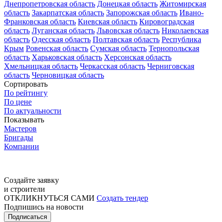
Днепропетровская область
Донецкая область
Житомирская
область
Закарпатская область
Запорожская область
Ивано-
Франковская область
Киевская область
Кировоградская
область
Луганская область
Львовская область
Николаевская
область
Одесская область
Полтавская область
Республика
Крым
Ровенская область
Сумская область
Тернопольская
область
Харьковская область
Херсонская область
Хмельницкая область
Черкасская область
Черниговская
область
Черновицкая область
Сортировать
По рейтингу
По цене
По актуальности
Показывать
Мастеров
Бригады
Компании
Создайте заявку
и строители
ОТКЛИКНУТЬСЯ САМИ
Создать тендер
Подпишись на новости
Подписаться