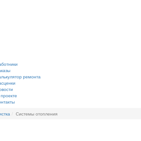
аботники
аказы
алькулятор ремонта
асценки
овости
 проекте
онтакты
истка
Системы отопления