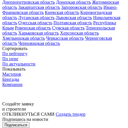
Днепропетровская область
Донецкая область
Житомирская
область
Закарпатская область
Запорожская область
Ивано-
Франковская область
Киевская область
Кировоградская
область
Луганская область
Львовская область
Николаевская
область
Одесская область
Полтавская область
Республика
Крым
Ровенская область
Сумская область
Тернопольская
область
Харьковская область
Херсонская область
Хмельницкая область
Черкасская область
Черниговская
область
Черновицкая область
Сортировать
По рейтингу
По цене
По актуальности
Показывать
Мастеров
Бригады
Компании
Создайте заявку
и строители
ОТКЛИКНУТЬСЯ САМИ
Создать тендер
Подпишись на новости
Подписаться