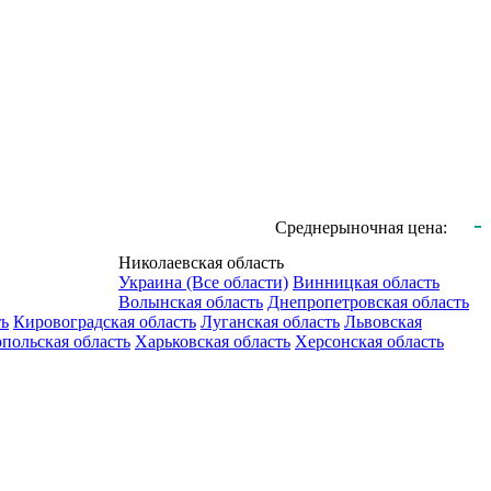
-
Среднерыночная цена:
Николаевская область
Украина (Все области)
Винницкая область
Волынская область
Днепропетровская область
ть
Кировоградская область
Луганская область
Львовская
польская область
Харьковская область
Херсонская область