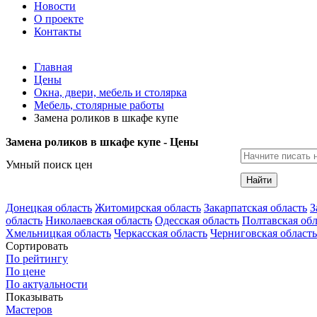
Новости
О проекте
Контакты
Главная
Цены
Окна, двери, мебель и столярка
Мебель, столярные работы
Замена роликов в шкафе купе
Замена роликов в шкафе купе - Цены
Умный поиск цен
Найти
Донецкая область
Житомирская область
Закарпатская область
З
область
Николаевская область
Одесская область
Полтавская обл
Хмельницкая область
Черкасская область
Черниговская область
Сортировать
По рейтингу
По цене
По актуальности
Показывать
Мастеров